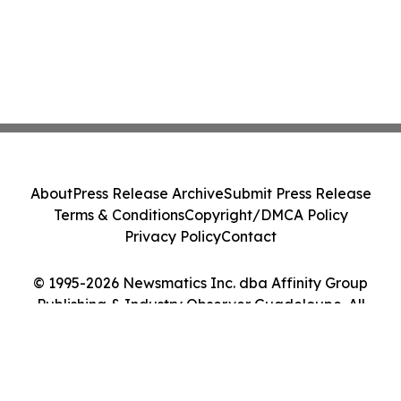
About
Press Release Archive
Submit Press Release
Terms & Conditions
Copyright/DMCA Policy
Privacy Policy
Contact
© 1995-2026 Newsmatics Inc. dba Affinity Group
Publishing & Industry Observer Guadeloupe. All
Rights Reserved.
Cookie Settings / Your Privacy Choices