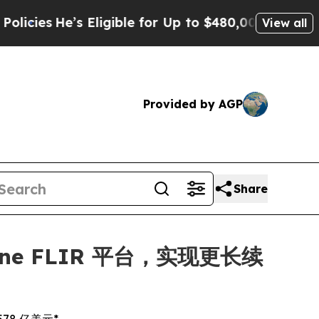
He’s Eligible for Up to $480,000 After Being Wro
View all
Provided by AGP
Share
dyne FLIR 平台，实现更长续