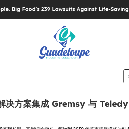
Food’s 239 Lawsuits Against Life-Saving Policies
人机解决方案集成 Gremsy 与 Tele