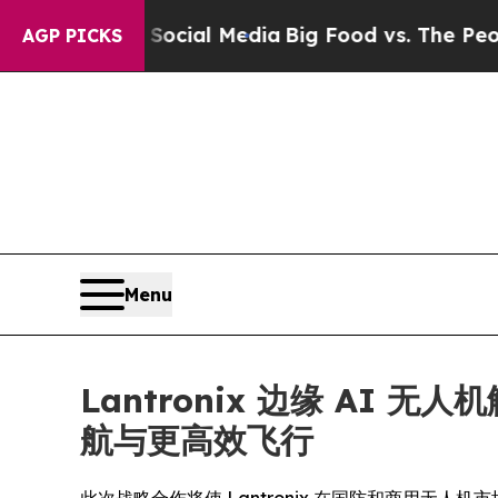
es on Social Media
Big Food vs. The People. Big 
AGP PICKS
Menu
Lantronix 边缘 AI 无
航与更高效飞行