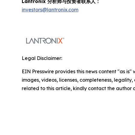
Lantronix 分析师与投资者联系人：
investors@lantronix.com
Legal Disclaimer:
EIN Presswire provides this news content "as is" 
images, videos, licenses, completeness, legality, o
related to this article, kindly contact the author