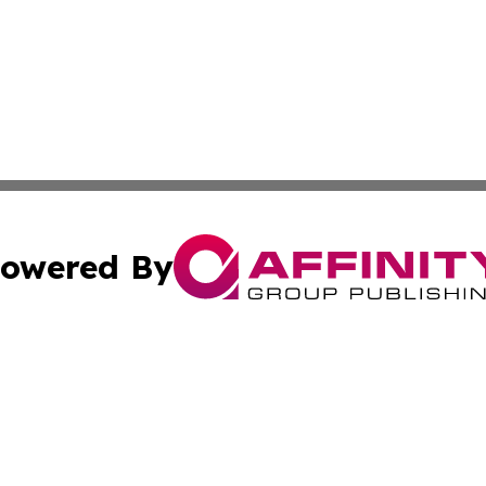
owered By
ubmit Press Release
Terms & Conditions
Copyright/DMCA
. dba Affinity Group Publishing & Industry Observer Guade
Cookie Settings / Your Privacy Choices