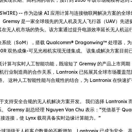
市场实现长期、高利润的增长，预计到 2030 年该市场规模将达到 5
E NEWSWIRE) -- 作为边缘 AI 应用计算与连接物联网解决方案的
y 选用。Gremsy 是一家全球领先的无人机及无人飞行器（UAV
续增强其在无人机市场的势头。该方案通过提升电源效率延长无人机
系统（SoM），搭载 Qualcomm® Dragonwing™ 处理器，为
dron 640R 双热成像-可见光相机实现无缝集成。 该集成解决方案目前
与实时人工智能功能，既缩短了 Gremsy 的产品上市周期，又为
无人机行业制造商的合作关系，Lantronix 已拓展其全球市场
 这种人工智能性能与合规性的结合，为 Lantronix 在快
致力于支持安全合规的无人机解决方案开发。 我们选择 Lantro
emsy 副总经理 Nguyen Van Chu 表示：“凭借基于 Qualco
 的直接连接，使 Lynx 载荷具备实时边缘计算能力。”
表示：“随着全球顶级无人机客户数量的不断增加，Lantronix 已成为安