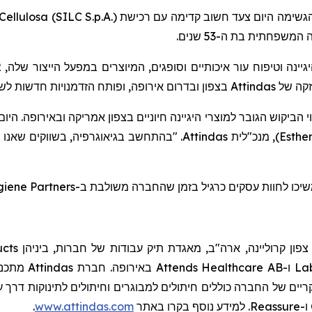
ellulosa (SILC S.p.A.)
גשימה היום צעד חשוב קדימה עם רכישת
, המשפחתית בת ה-53
שנים.
2
ינה וטיפוח עור איכותיים וסופגים, המיוצרים במפעל הייצור שלה
בצפון ובדרום אירופה, ופותח הזדמנויות חדשות לש.
Attindas
זקה של
ביקוש הגובר למוצרי היגיינה חיוניים בצפון אמריקה ובאירופה. היו
בהתחשב בגיאוגרפיה, בשווקים שאנו משר,
Attindas
, מנכ"לית
)
Esthe
giene Partners
שיכו לחוות עסקים כרגיל בזמן שהחברה משולבת ב
ucts
, ון קרוליינה, ארה"ב, מאגדת תיק עבודות של חברות, ביניהן
מתכננ,
Attindas
באירופה. חברת
Attends Healthcare AB
ו-
Lab
קריים של החברה כוללים חיתולים למבוגרים וחיתולים לתינוקות דרך ער
.
www.attindas.com
. למידע נוסף בקרו באתר
Reassure
ו-