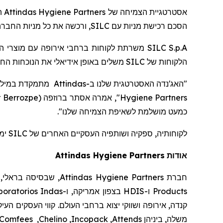
ה
Attindas Hygiene Partners
אסטרטגיית הצמיחה של
ורכשה את כל מניות החברה 
SILC
הסכם רכישת מניות עם
משרתת לקוחות ברחבי אירופה עם מוצרי היגי,
SILC S.p.A
משלים באופן אידיאלי את הנוכחות הח
SILC
הלקוחות של
מתמקדת במילוי ה
Attindas
ב-
"האג'נדה האסטרטגית שלנו
r Berrozpe
(
ברוזפה
", אמרה אסתר
Hygiene Partners
".
כמעט מושלמת לשאיפת הצמיחה שלנו
ימ-
SILC
לקוחותיה, ספקיה ושותפיה העסקיים האחרים של
Attindas
Hygiene Partners
אודות
שבסיסה בראלי, צפ
Attindas Hygiene Partners
חברת
oratorios Indas
בצפון אמריקה, ו-
HDIS
ו-
Products
קנדה, אירופה ושווקי יצוא ברחבי העולם. קווי העסקים העי
Comfees
,
Chelino
,
Incopack
,
Attends
משלה, ביניהן