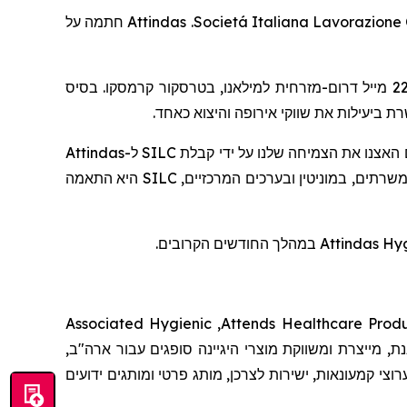
חתמה על
Attindas
.
Societá Italiana Lavorazione C
. בסיס
קרמסקו
בטרסקור
דרום-מזרחית למילאנו,
מייל
2
רת ביעילות את שווקי אירופה והיצוא כאחד
Attindas
ל-
SILC
ם האצנו את הצמיחה שלנו על ידי קבלת
היא התאמה
SILC
. "תים, במוניטין ובערכים המרכזיים
במהלך החודשים הקרובים.
Attindas Hy
Associated Hygienic
,
Attends Healthcare Prod
ת, מייצרת ומשווקת מוצרי היגיינה סופגים עבור ארה"ב
וצי קמעונאות, ישירות לצרכן, מותג פרטי ומותגים ידועים