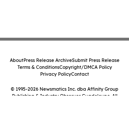
About
Press Release Archive
Submit Press Release
Terms & Conditions
Copyright/DMCA Policy
Privacy Policy
Contact
© 1995-2026 Newsmatics Inc. dba Affinity Group
Publishing & Industry Observer Guadeloupe. All
Rights Reserved.
Cookie Settings / Your Privacy Choices