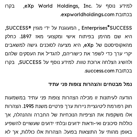
למידע נוסף על
eXp World Holdings, Inc.
, בקרו
בכתובת
expworldholdings.com
.
®
SUCCESS
Enterprises
, המעוגנת על ידי מגזין
SUCCESS®
,
היא שם מהימן בפיתוח אישי ומקצועי מאז 1897. כחלק
מהאקוסיסטם
של
eXp
, היא מציעה לסוכנים גישה למשאבים
יקרי ערך כדי לשפר את כישוריהם, להגדיל את העסקים שלהם
ולהשיג הצלחה ארוכת טווח. למידע נוסף על
SUCCESS
, בקרו
בכתובת
success.com
.
נמל מבטחים והצהרות צופות פני עתיד
הודעה לעיתונות זו מכילה הצהרות צופות פני עתיד במשמעות
חוק רפורמת
ליטיגציית
ניירות ערך פרטיים משנת 1995. הצהרות
אלו משקפות את הציפיות הנוכחיות של החברה וההנהלה, אך
כוללות סיכונים ואי-ודאות ידועים ובלתי ידועים שעשויים להשפיע
באופן מהותי על התוצאות בפועל. הצהרות אלו כוללות, אך לא