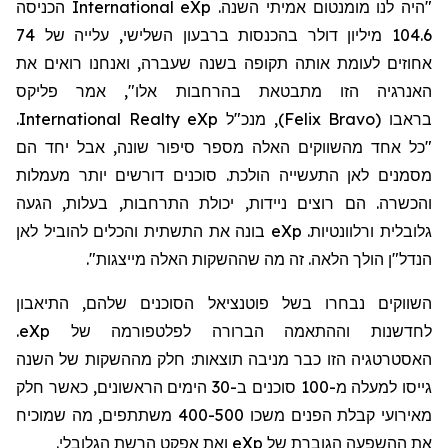
"היה לנו מומנטום אמיתי השנה.
eXp
International
הכניסה
104.6 מיליון דולר בהכנסות ברבעון השלישי, עלייה של 74
אחוזים לעומת אותה תקופה בשנה שעברה, ואנחנו רואים את
האנרגיה הזו מתבטאת בהרחבות אלו"
,
אמר פליקס
בראבו
(
Felix Bravo
)
, מנכ"ל
eXp
Realty
International
.
"כל אחד מהשווקים האלה מספר סיפור שונה, אבל יחד הם
מסמנים לאן התעשייה הולכת. סוכנים דורשים יותר מעמלות
והכשרה. הם רוצים ניידות, יכולת התרחבות, בעלות, הגעה
גלובלית ורלוונטיות.
eXp
בונה את התשתית והכלים להוביל לאן
הנדל"ן הולך הלאה. זה מה
שההשקות
האלה
מייצגות".
השווקים נבחרו בשל פוטנציאל הסוכנים שלהם, התיאבון
לחדשנות וההתאמה הברורה לפלטפורמה של
eXp
.
האסטרטגיה הזו כבר מניבה תוצאות: חלק מההשקות של השנה
גייסו למעלה מ-100
סוכנים ב-30 הימים הראשונים, כאשר חלק
מאירועי קבלת הפנים משכו 400-500 משתתפים, מה שמוכיח
את ההשפעה הגוברת של
eXp
ואת אפקט הרשת הגלובלי.