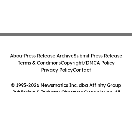
About
Press Release Archive
Submit Press Release
Terms & Conditions
Copyright/DMCA Policy
Privacy Policy
Contact
© 1995-2026 Newsmatics Inc. dba Affinity Group
Publishing & Industry Observer Guadeloupe. All
Rights Reserved.
Cookie Settings / Your Privacy Choices