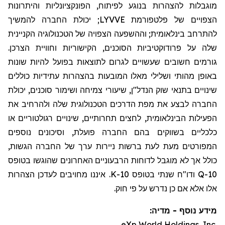
מוגבלות להצהרות בנוגע לפיתוח, הפונקציונליות והיתרונות
הצפויים של פלטפורמת LYVVE; יכולת החברה להמשיך
להתרחב בינלאומית; וההשפעה הצפויה של הטכנולוגיה הקניינית
שלה על פרודוקטיביות הסוכנים, הקישוריות וחוויית הצרכן.
גורמים חשובים שעשויים לגרום לתוצאות בפועל להיות שונות
באופן מהותי ושלילי מאלו המובעות בהצהרות עתידיות כוללים
שינויים בתנאי שוק הנדל"ן, שיעורי צמיחה ושימור סוכנים, יכולת
החברה לבצע את מפת הדרכים הטכנולוגית שלה ולהרחיב את
הפעילות הבינלאומית, לחצים תחרותיים, שינויים רגולטוריים או
כלכליים בשווקים בהם החברה פועלת, וסיכונים נוספים
המפורטים מעת לעת ברשות ניירות ערך של החברה הגשות,
כולל אך לא מוגבל לדוחות הרבעוניים האחרונים שהוגשו בטופס
10-Q ודו
"
ח שנתי בטופס 10-K. איננו מחויבים לעדכן הצהרות
אלו אלא אם כן נדרש על פי חוק.
מידע נוסף - מדיה:
eXp World Holdings, Inc.