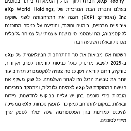
eXp Realty
, חברת תיווך הנדל"ן
הממוקדת ביותר בסוכנים
בעולם
וחברת הבת המרכזית של
eXp World Holdings,
Inc
(נאסד"ק:
EXPI
)
חגגה את התרחבותה לשני שווקים
אירופיים מרכזיים, רומניה והולנד, והודיעה על כניסה מתוכננת
ללוקסמבורג, מה שמסמן סיום שנה עוצמתי של צמיחה גלובלית
מכוונת ובעלת השפעה רבה.
השקות אלו מביאות את סך ההתרחבות הבינלאומית של
eXp
ב-2025 לשבע מדינות, כולל כניסות קודמות לפרו, אקוודור,
טורקיה, דרום קוריאה ויפן. כניסה צפויה ללוקסמבורג תרחיב עוד
יותר את טביעת הרגל הזו לאחר השלמתה. כל שוק משקף את
הגישה הממוקדת של
eXp
לצמיחה גלובלית, ומתמקד בסביבות
מובלות בידי סוכנים בהן יש עלייה בביקוש לחדשנות, ניידות
ובעלות. במקום להתרחב למען כדי להפגין נוכחות,
eXp
ממשיכה
להיכנס למדינות בהן הפלטפורמה שלה יכולה לספק ערך
מיידי
לסוכנים.