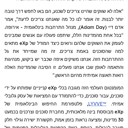
"אלה לא שווקים שהיינו צריכים לשכנע, הם באו לחפש דרך טובה
יותר לבנות. זה אומר לנו כל מה שאנחנו צריכים לדעת",
אמר
אדם דיי
(
Adam Day
)
,
מנהל התרחבות בינלאומית - אירופה.
"בכל אחת מהמדינות הללו, שיתפנו פעולה עם אנשים שמבינים
לעומק את השווקים שלהם ורואים כיצד המודל של
eXp
מתאים
למה שהסוכנים באמת צריכים. זה מה שמייחד את גל
ההתרחבות הזה. אנחנו משיקים איפה שכבר יש ביקוש, מנהיגות
והתאמה לאופן שבו אנחנו פועלים. זו הסיבה שהמדינות האלה
רואות תאוצה אמיתית מהיום הראשון."
המומנטום העולמי הזה מגובה בכלי
eXp
קנייניים שפותחו על ידי
סוכנים, עבור סוכנים, כדי להתמודד עם המציאות של עסק גלובלי
אמיתי.
LYVVE™
, פלטפורמת החיפוש הבינלאומית של
eXp
מבוססת בינה מלאכותית, מחברת סוכנים וצרכנים בכמעט
30 מדינות, ומציעה נראות בזמן אמת, תקשורת ישירה וגילוי חלק
מעבר לגבולות. בנוסף, רשת ההפניות הגלובלית הפנימית של