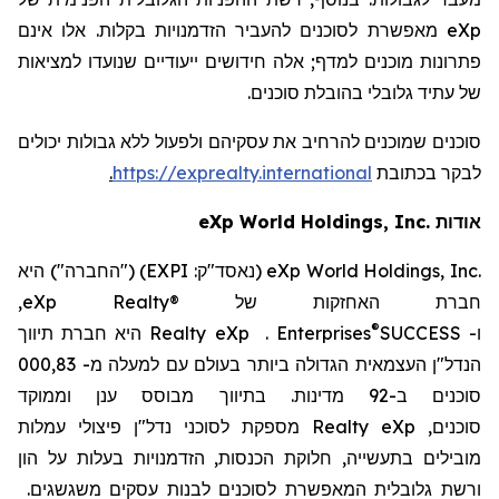
eXp
מאפשרת לסוכנים להעביר הזדמנויות בקלות. אלו אינם
פתרונות מוכנים למדף; אלה חידושים ייעודיים שנועדו למציאות
של עתיד גלובלי בהובלת סוכנים.
סוכנים שמוכנים להרחיב את עסקיהם ולפעול ללא גבולות יכולים
לבקר
בכתובת
https://exprealty.international
.
אודות
World Holdings, Inc.
eXp
eXp World Holdings, Inc.
(נאסד"ק:
EXPI
) ("החברה") היא
חברת האחזקות של
eXp Realty®
,
®
ו-
SUCCESS
Enterprises
.
eXp
Realty
היא חברת
תיווך
הנדל"ן העצמאית הגדולה ביותר בעולם עם
למעלה מ-
83
,000
סוכנים ב-
2
9 מדינות
. בתיווך מבוסס ענן וממוקד
סוכנים,
eXp
Realty
מספקת לסוכני נדל"ן פיצולי עמלות
מובילים בתעשייה, חלוקת הכנסות, הזדמנויות בעלות על הון
ורשת גלובלית המאפשרת לסוכנים לבנות עסקים משגשגים.